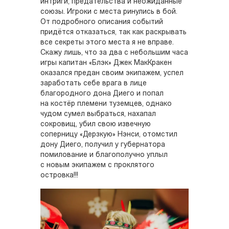
интриги, предательства и неожиданные
союзы. Игроки с места ринулись в бой.
От подробного описания событий
придётся отказаться, так как раскрывать
все секреты этого места я не вправе.
Скажу лишь, что за два с небольшим часа
игры капитан «Блэк» Джек МакКракен
оказался предан своим экипажем, успел
заработать себе врага в лице
благородного дона Диего и попал
на костёр племени туземцев, однако
чудом сумел выбраться, нахапал
сокровищ, убил свою извечную
соперницу «Дерзкую» Нэнси, отомстил
дону Диего, получил у губернатора
помилование и благополучно уплыл
с новым экипажем с проклятого
островка!!!