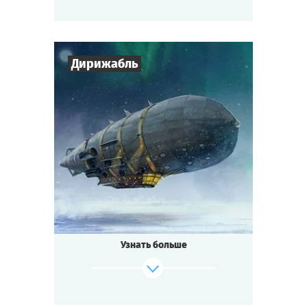
К тому же, на планете вас явно кто-то
поджидает, и они не рады гостям...
Cыграть
Смотреть сценарий
Дирижабль
7
-
10
Игроков
1-2
ч.
Время игры
Стимпанк
Тематика
Мини-квестория
Тип квеста
Узнать больше