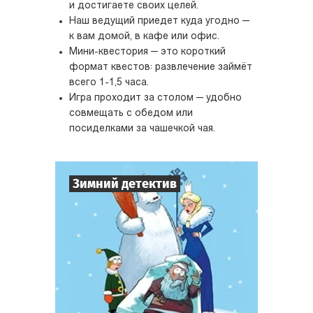
и достигаете своих целей.
Наш ведущий приедет куда угодно —
к вам домой, в кафе или офис.
Мини-квестория — это короткий
формат квестов: развлечение займёт
всего 1-1,5 часа.
Игра проходит за столом — удобно
совмещать с обедом или
посиделками за чашечкой чая.
Зимний детектив
7
-
10
Игроков
1-2
ч.
Время игры
Детектив
Тематика
Мини-квестория
Тип квеста