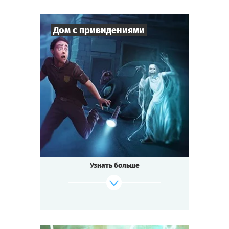
Дом с привидениями
Cыграть
Смотреть сценарий
4
-
10
Игроков
1-2
ч.
Время игры
Детектив
Тематика
Мини-квестория
Тип квеста
Старый Дом на окраине — плохое место.
Рассказывают, что в нём водятся
привидения
Узнать больше
и спрятан проклятый клад.
Призрак Археолога ходит с лопатой
по округе.
Белая Дама стучит в окна по ночам.
В полночь к дому подъезжает Чёрная
Повозка.