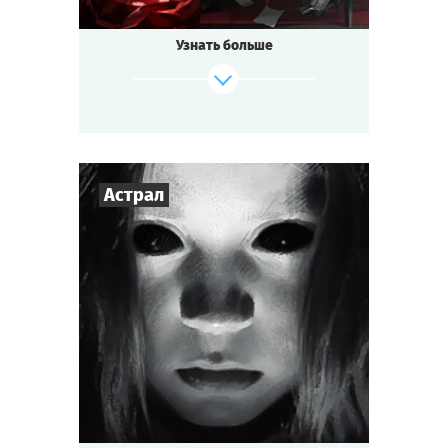
Узнать больше
Астрал
3
-
7
Игроков
1-1,5
ч.
Время игры
Мистика
Тематика
Cыграть
Смотреть сценарий
Мини-квестория
Тип квеста