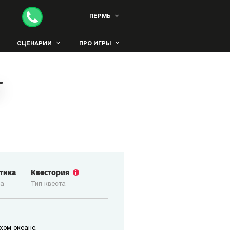
ПЕРМЬ
СЦЕНАРИИ
ПРО ИГРЫ
т
стика
Квестория
ка
Тип квеста
хом океане.