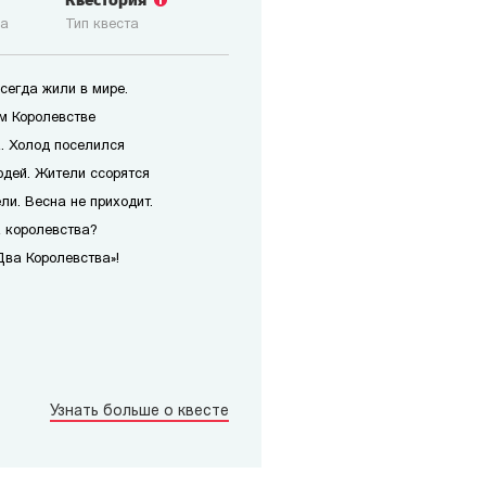
Квестория
ка
Тип квеста
сегда жили в мире.
ом Королевстве
. Холод поселился
юдей. Жители ссорятся
ли. Весна не приходит.
а королевства?
Два Королевства»!
Узнать больше о квесте