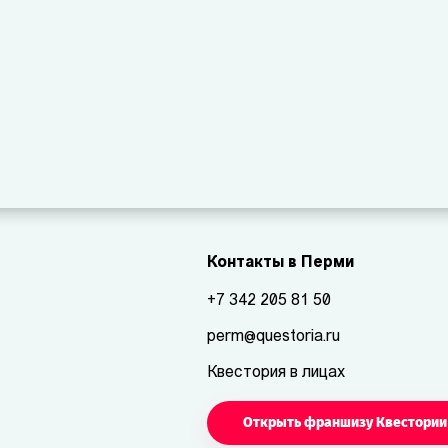
Контакты в Перми
+7 342 205 81 50
perm@questoria.ru
Квестория в лицах
Открыть франшизу Квестории