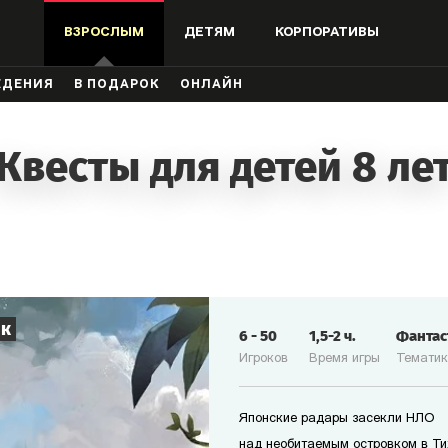
ВЗРОСЛЫМ
ДЕТЯМ
КОРПОРАТИВЫ
ЖДЕНИЯ
В ПОДАРОК
ОНЛАЙН
Квесты для детей 8 ле
ик
6
-
50
1,5-2
ч.
Фанта
Игроков
Время игры
Темати
Японские радары засекли НЛО
над необитаемым островком в Ти