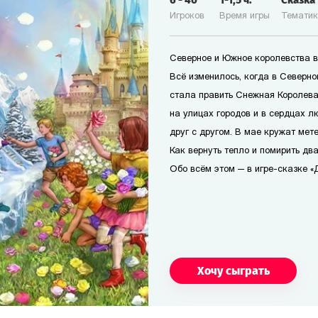
6
-
40
1-1,5
ч.
Сказка
Игроков
Время игры
Темати
Северное и Южное королевства в
Всё изменилось, когда в Северн
стала править Снежная Королева
на улицах городов и в сердцах л
друг с другом. В мае кружат мете
Как вернуть тепло и помирить дв
Обо всём этом — в игре-сказке «
Хочу сыграть