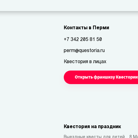
Контакты в Перми
+7 342 205 81 50
perm@questoria.ru
Квестория в лицах
Открыть франшизу Квестории
Квестория на праздник
Выездные квесты для детей
8 М