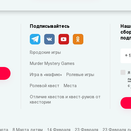
Подписывайтесь
Наша
сбор
под
Городские игры
Murder Mystery Games
Я
Игра в «мафию»
Ролевые игры
п
Ролевой квест
Места
с
Отличие квестов и квест-румов от
квестории
арта
8 Марта детям
14 Февраля
23 Февраля
23 Февраля д