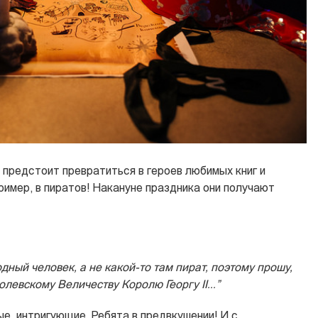
 предстоит превратиться в героев любимых книг и
ример, в пиратов! Накануне праздника они получают
дный человек, а не какой-то там пират, поэтому прошу,
левскому Величеству Королю Георгу II...”
е, интригующие. Ребята в предвкушении! И с